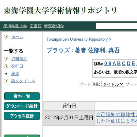
東海学園大学
図書館
研究者紹介
ホーム
Tokaigakuen University Repository
>
ブラウズ : 著者 佐部利, 真吾
一覧する
資料種別
0-9
A
B
C
D
E
移動:
発行日
あるいは、最初の数文字
著者
論文タイトル
ソート項目:
ソート
発行日
自己認知の複雑性と
2012年3月31日土曜日
した評価法による