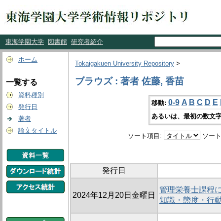
東海学園大学
図書館
研究者紹介
ホーム
Tokaigakuen University Repository
>
ブラウズ : 著者 佐藤, 香苗
一覧する
資料種別
0-9
A
B
C
D
E
移動:
発行日
あるいは、最初の数文字
著者
論文タイトル
ソート項目:
ソート
発行日
管理栄養士課程に
2024年12月20日金曜日
知識・態度・行