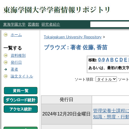
東海学園大学
図書館
研究者紹介
ホーム
Tokaigakuen University Repository
>
ブラウズ : 著者 佐藤, 香苗
一覧する
資料種別
0-9
A
B
C
D
E
移動:
発行日
あるいは、最初の数文字
著者
論文タイトル
ソート項目:
ソート
発行日
管理栄養士課程に
2024年12月20日金曜日
知識・態度・行