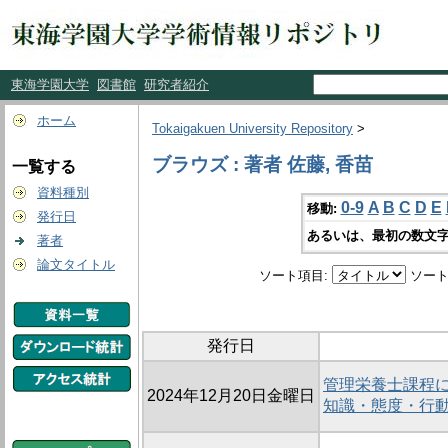
東海学園大学
図書館
研究者紹介
ホーム
Tokaigakuen University Repository
>
ブラウズ : 著者 佐藤, 香苗
一覧する
資料種別
0-9
A
B
C
D
E
移動:
発行日
あるいは、最初の数文字
著者
論文タイトル
ソート項目:
ソート
発行日
管理栄養士課程に
2024年12月20日金曜日
知識・態度・行