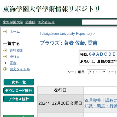
東海学園大学
図書館
研究者紹介
ホーム
Tokaigakuen University Repository
>
ブラウズ : 著者 佐藤, 香苗
一覧する
資料種別
0-9
A
B
C
D
E
移動:
発行日
あるいは、最初の数文字
著者
論文タイトル
ソート項目:
ソート
発行日
管理栄養士課程に
2024年12月20日金曜日
知識・態度・行