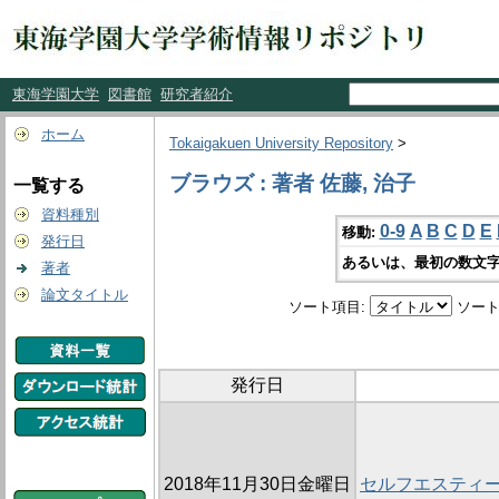
東海学園大学
図書館
研究者紹介
ホーム
Tokaigakuen University Repository
>
ブラウズ : 著者 佐藤, 治子
一覧する
資料種別
0-9
A
B
C
D
E
移動:
発行日
あるいは、最初の数文字
著者
論文タイトル
ソート項目:
ソート
発行日
2018年11月30日金曜日
セルフエスティ