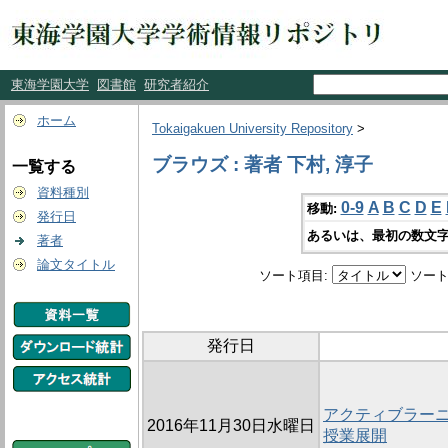
東海学園大学
図書館
研究者紹介
ホーム
Tokaigakuen University Repository
>
ブラウズ : 著者 下村, 淳子
一覧する
資料種別
0-9
A
B
C
D
E
移動:
発行日
あるいは、最初の数文字
著者
論文タイトル
ソート項目:
ソート
発行日
アクティブラー
2016年11月30日水曜日
授業展開