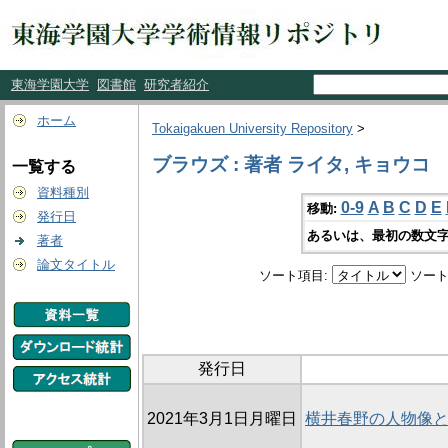
東海学園大学
図書館
研究者紹介
ホーム
Tokaigakuen University Repository
>
ブラウズ : 著者 ライタ, キョウコ
一覧する
資料種別
0-9
A
B
C
D
E
移動:
発行日
あるいは、最初の数文字
著者
論文タイトル
ソート項目:
ソート
発行日
2021年3月1日月曜日
横井春野の人物像