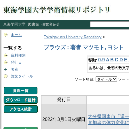
東海学園大学
図書館
研究者紹介
ホーム
Tokaigakuen University Repository
>
ブラウズ : 著者 マツモト, ヨシト
一覧する
資料種別
0-9
A
B
C
D
E
移動:
発行日
あるいは、最初の数文字
著者
論文タイトル
ソート項目:
ソート
発行日
大分県国東市「週一
2022年3月1日火曜日
参加者の体力変化