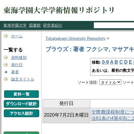
東海学園大学
図書館
研究者紹介
ホーム
Tokaigakuen University Repository
>
ブラウズ : 著者 フクシマ, マサア
一覧する
資料種別
0-9
A
B
C
D
E
移動:
発行日
あるいは、最初の数文字
著者
論文タイトル
ソート項目:
ソート
発行日
交際費課税制度に
2020年7月2日木曜日
法61条の4第4項