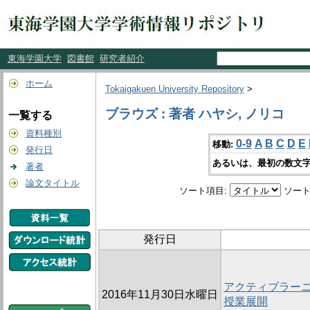
東海学園大学
図書館
研究者紹介
ホーム
Tokaigakuen University Repository
>
ブラウズ : 著者 ハヤシ, ノリコ
一覧する
資料種別
0-9
A
B
C
D
E
移動:
発行日
あるいは、最初の数文字
著者
論文タイトル
ソート項目:
ソート
発行日
アクティブラー
2016年11月30日水曜日
授業展開