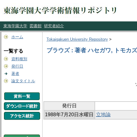
東海学園大学
図書館
研究者紹介
ホーム
Tokaigakuen University Repository
>
ブラウズ : 著者 ハセガワ, トモカ
一覧する
資料種別
発行日
著者
論文タイトル
発行日
1988年7月20日水曜日
立地論