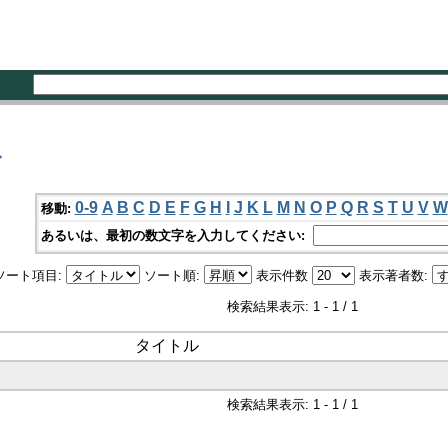
ズ
0-9
A
B
C
D
E
F
G
H
I
J
K
L
M
N
O
P
Q
R
S
T
U
V
W
移動:
あるいは、最初の数文字を入力してください:
ソート項目:
ソート順:
表示件数
表示著者数:
検索結果表示: 1 - 1 / 1
タイトル
検索結果表示: 1 - 1 / 1