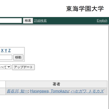
詳細検索
English
X
Y
Z
著者
長谷川, 知一
;
Hasegawa, Tomokazu
;
ハセガワ, トモカズ