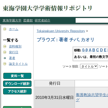
東海学園大学
図書館
研究者紹介
ホーム
Tokaigakuen University Repository
>
ブラウズ : 著者 チバ, カオリ
一覧する
資料種別
0-9
A
B
C
D
E
移動:
発行日
あるいは、最初の数文字
著者
論文タイトル
ソート項目:
ソート
発行日
養護教諭志望学生
2010年3月31日水曜日
グ