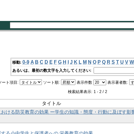
0-9
A
B
C
D
E
F
G
H
I
J
K
L
M
N
O
P
Q
R
S
T
U
V
W
移動:
あるいは、最初の数文字を入力してください:
ソート項目:
ソート順:
表示件数
表示著者数:
検索結果表示: 1 - 2 / 2
タイトル
における防災教育の効果 ー学生の知識・態度・行動に及ぼす影
する小中学生と保護者への 栄養教育の効果