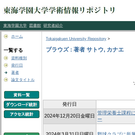
東海学園大学
図書館
研究者紹介
ホーム
Tokaigakuen University Repository
>
ブラウズ : 著者 サトウ, カナエ
一覧する
資料種別
発行日
著者
論文タイトル
発行日
管理栄養士課程
2024年12月20日金曜日
ー
2024年3月31日日曜日
野球クラブに所属