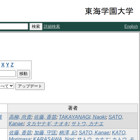
詳細検索
English
X
Y
Z
著者
響
高柳, 尚貴
;
佐藤, 香苗
;
TAKAYANAGI, Naoki
;
SATO,
Kanae
;
タカヤナギ, ナオキ
;
サトウ, カナエ
佐藤, 香苗
;
加藤, 守匡
;
柄澤, 紀
;
SATO, Kanae
;
KATO,
Morimasa
;
KARASAWA, Nori
;
サトウ, カナエ
;
カトウ, モ