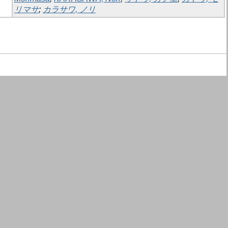
リマサ
;
カラサワ, ノリ