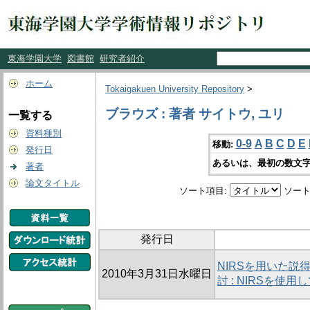
東海学園大学
図書館
研究者紹介
ホーム
Tokaigakuen University Repository
>
ブラウズ : 著者 サイトウ, ユリ
一覧する
資料種別
0-9
A
B
C
D
E
移動:
発行日
あるいは、最初の数文字
著者
論文タイトル
ソート項目:
ソート
発行日
NIRSを用いた
2010年3月31日水曜日
討 : NIRSを使用