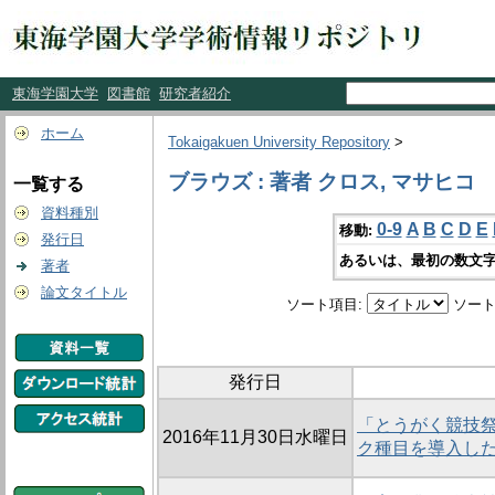
東海学園大学
図書館
研究者紹介
ホーム
Tokaigakuen University Repository
>
ブラウズ : 著者 クロス, マサヒコ
一覧する
資料種別
0-9
A
B
C
D
E
移動:
発行日
あるいは、最初の数文字
著者
論文タイトル
ソート項目:
ソート
発行日
「とうがく競技祭
2016年11月30日水曜日
ク種目を導入し