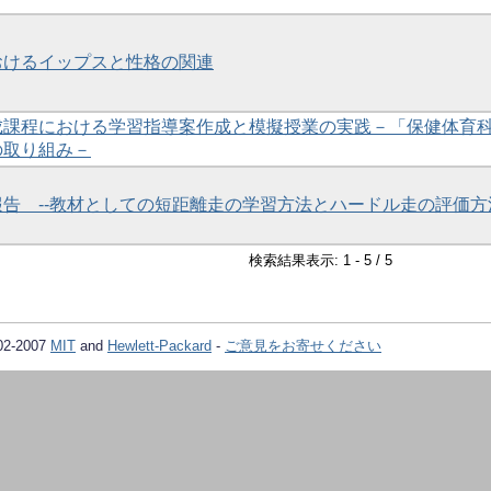
おけるイップスと性格の関連
成課程における学習指導案作成と模擬授業の実践－「保健体育
の取り組み－
告 --教材としての短距離走の学習方法とハードル走の評価方法
検索結果表示: 1 - 5 / 5
02-2007
MIT
and
Hewlett-Packard
-
ご意見をお寄せください