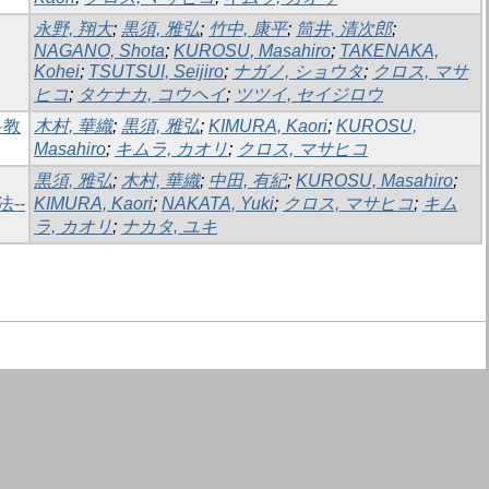
永野, 翔大
;
黒須, 雅弘
;
竹中, 康平
;
筒井, 清次郎
;
NAGANO, Shota
;
KUROSU, Masahiro
;
TAKENAKA,
Kohei
;
TSUTSUI, Seijiro
;
ナガノ, ショウタ
;
クロス, マサ
ヒコ
;
タケナカ, コウヘイ
;
ツツイ, セイジロウ
科教
木村, 華織
;
黒須, 雅弘
;
KIMURA, Kaori
;
KUROSU,
Masahiro
;
キムラ, カオリ
;
クロス, マサヒコ
黒須, 雅弘
;
木村, 華織
;
中田, 有紀
;
KUROSU, Masahiro
;
--
KIMURA, Kaori
;
NAKATA, Yuki
;
クロス, マサヒコ
;
キム
ラ, カオリ
;
ナカタ, ユキ