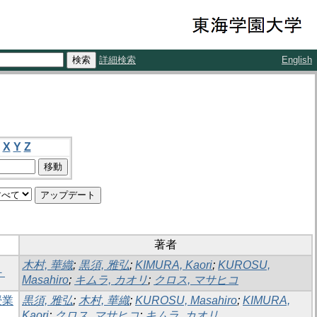
詳細検索
English
X
Y
Z
著者
木村, 華織
;
黒須, 雅弘
;
KIMURA, Kaori
;
KUROSU,
－
Masahiro
;
キムラ, カオリ
;
クロス, マサヒコ
授業
黒須, 雅弘
;
木村, 華織
;
KUROSU, Masahiro
;
KIMURA,
Kaori
;
クロス, マサヒコ
;
キムラ, カオリ