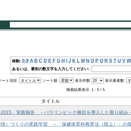
0-9
A
B
C
D
E
F
G
H
I
J
K
L
M
N
O
P
Q
R
S
T
U
V
W
移動:
あるいは、最初の数文字を入力してください:
ソート項目:
ソート順:
表示件数
表示著者数:
検索結果表示: 1 - 5 / 5
タイトル
2015」実践報告 －パラリンピック種目を導入した取り組み
競技）づくりの実践学習 －「保健体育科教育法（陸上）」の