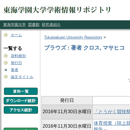
東海学園大学
図書館
研究者紹介
ホーム
Tokaigakuen University Repository
>
ブラウズ : 著者 クロス, マサヒコ
一覧する
資料種別
発行日
著者
論文タイトル
発行日
2016年11月30日水曜日
「とうがく競技祭
体育授業（陸上
2016年11月30日水曜日
報告－