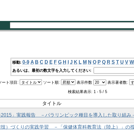
0-9
A
B
C
D
E
F
G
H
I
J
K
L
M
N
O
P
Q
R
S
T
U
V
W
移動:
あるいは、最初の数文字を入力してください:
ソート項目:
ソート順:
表示件数
表示著者数:
検索結果表示: 1 - 5 / 5
タイトル
2015」実践報告 －パラリンピック種目を導入した取り組み
競技）づくりの実践学習 －「保健体育科教育法（陸上）」の