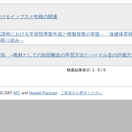
おけるイップスと性格の関連
成課程における学習指導案作成と模擬授業の実践－「保健体育
の取り組み－
告 --教材としての短距離走の学習方法とハードル走の評価方法
検索結果表示: 1 - 5 / 5
02-2007
MIT
and
Hewlett-Packard
-
ご意見をお寄せください