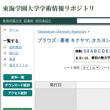
東海学園大学
図書館
研究者紹介
ホーム
Tokaigakuen University Repository
>
ブラウズ : 著者 キクヤマ, タカヨ
一覧する
資料種別
0-9
A
B
C
D
E
移動:
発行日
あるいは、最初の数文字
著者
論文タイトル
ソート項目:
ソート
発行日