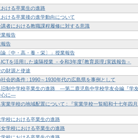
における卒業生の進路
における卒業後の進学動向について
受講者における教職課程履修に対する意識
授業報告
業報告
術論〔中・高・養・栄〕」授業報告
ICTを活用した遠隔授業 －令和3年度｢教育原理｣実践報告－
校の財源と使途
会的条件 : 1990～1930年代の広島県を事例として
る旧制中学校卒業生の進路 ―第二鹿児島中学校学友会編『学
中心に―
実業学校の地域配置について : 『実業学校一覧昭和十七年四月
業学校における卒業生の進路
等女学校における卒業生の進路
女学校における卒業生の進路