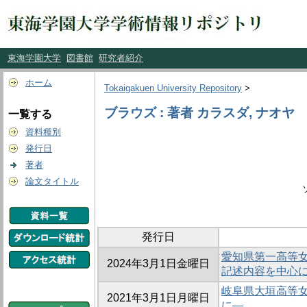
東海学園大学
図書館
研究者紹介
ホーム
Tokaigakuen University Repository
>
ブラウズ : 著者 カラスダ, ナオヤ
一覧する
資料種別
発行日
著者
論文タイトル
発行日
愛知県第一高等
2024年3月1日金曜日
記述内容を中心
岐阜県大垣高等
2021年3月1日月曜日
に―