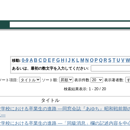
0-9
A
B
C
D
E
F
G
H
I
J
K
L
M
N
O
P
Q
R
S
T
U
V
W
移動:
あるいは、最初の数文字を入力してください:
ソート項目:
ソート順:
表示件数
表示著者数:
検索結果表示: 1 - 20 / 20
タイトル
女学校における卒業生の進路 ―同窓会誌『あゆち』昭和戦前期
に―
女学校における卒業生の進路 ―「同級消息」欄の記述内容を中