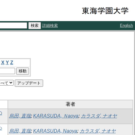
詳細検索
English
X
Y
Z
著者
の
烏田, 直哉
;
KARASUDA, Ｎaoya
;
カラスダ, ナオヤ
心
烏田, 直哉
;
KARASUDA, Naoya
;
カラスダ, ナオヤ