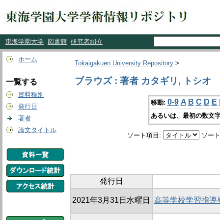
東海学園大学
図書館
研究者紹介
ホーム
Tokaigakuen University Repository
>
ブラウズ : 著者 カタギリ, トシオ
一覧する
資料種別
0-9
A
B
C
D
E
移動:
発行日
あるいは、最初の数文字
著者
論文タイトル
ソート項目:
ソート
発行日
2021年3月31日水曜日
高等学校学習指導