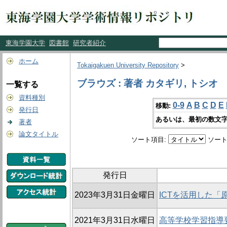
東海学園大学
図書館
研究者紹介
ホーム
Tokaigakuen University Repository
>
ブラウズ : 著者 カタギリ, トシオ
一覧する
資料種別
0-9
A
B
C
D
E
移動:
発行日
あるいは、最初の数文字
著者
論文タイトル
ソート項目:
ソート
発行日
2023年3月31日金曜日
ICTを活用した「
2021年3月31日水曜日
高等学校学習指導