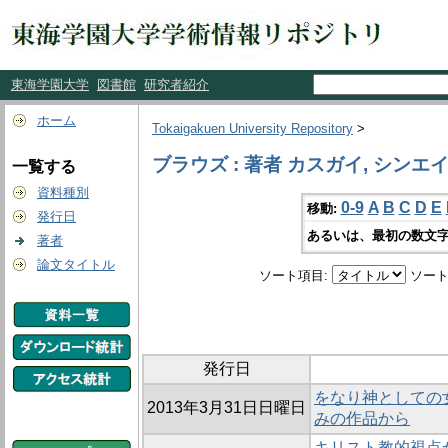
東海学園大学
図書館
研究者紹介
ホーム
Tokaigakuen University Repository
>
ブラウズ : 著者 カスガイ, シンエ
一覧する
資料種別
0-9
A
B
C
D
E
移動:
発行日
あるいは、最初の数文字
著者
論文タイトル
ソート項目:
ソート
発行日
をなり神としての女
2013年3月31日日曜日
みの作品から
キリスト教的視点