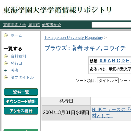
東海学園大学
図書館
研究者紹介
ホーム
Tokaigakuen University Repository
>
ブラウズ : 著者 オキノ, コウイチ
一覧する
資料種別
0-9
A
B
C
D
E
移動:
発行日
あるいは、最初の数文字
著者
論文タイトル
ソート項目:
ソート
発行日
NHKニュースの『
2004年3月31日水曜日
材として