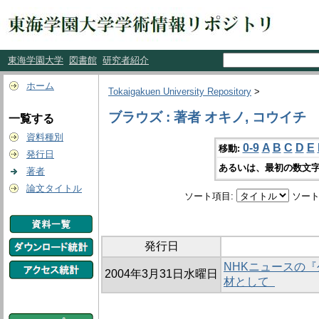
東海学園大学
図書館
研究者紹介
ホーム
Tokaigakuen University Repository
>
ブラウズ : 著者 オキノ, コウイチ
一覧する
資料種別
0-9
A
B
C
D
E
移動:
発行日
あるいは、最初の数文字
著者
論文タイトル
ソート項目:
ソート
発行日
NHKニュースの『
2004年3月31日水曜日
材として