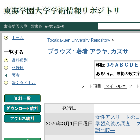
東海学園大学
図書館
研究者紹介
ホーム
Tokaigakuen University Repository
>
ブラウズ : 著者 アラヤ, カズサ
一覧する
資料種別
0-9
A
B
C
D
E
移動:
発行日
あるいは、最初の数文字
著者
論文タイトル
ソート項目:
ソート
発行日
女性アスリートの
2026年3月1日日曜日
学習意欲の調査 ―
識比較―