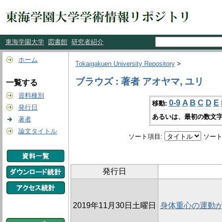
東海学園大学
図書館
研究者紹介
ホーム
Tokaigakuen University Repository
>
ブラウズ : 著者 アオヤマ, ユリ
一覧する
資料種別
0-9
A
B
C
D
E
移動:
発行日
あるいは、最初の数文字
著者
論文タイトル
ソート項目:
ソート
発行日
2019年11月30日土曜日
身体重心の運動